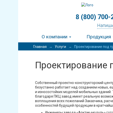
8 (800) 700-
Напиши
О компании
Продукция
Главная
→
Услуги
→
Проектирование под т
Проектирование 
Собственный проектно-конструкторский цент
безустанно работает над созданием новых, е
и износостойких моделей мобильных зданий.
благодаря ПКЦ завод имеет реальную возмож
воплощения всех пожеланий Заказчика, расч
особенностей будущей продукции в кратчайш
Инженеры завода «Арктик-модуль» гот