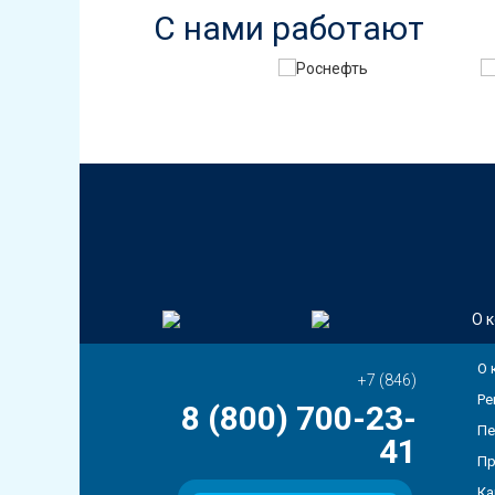
С нами работают
О 
О 
+7 (846)
Ре
8 (800) 700-23-
Пе
41
Пр
Ка