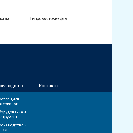
оизводство
Контакты
оставщики
атериалов
борудование и
нструменты
роизводство и
клад