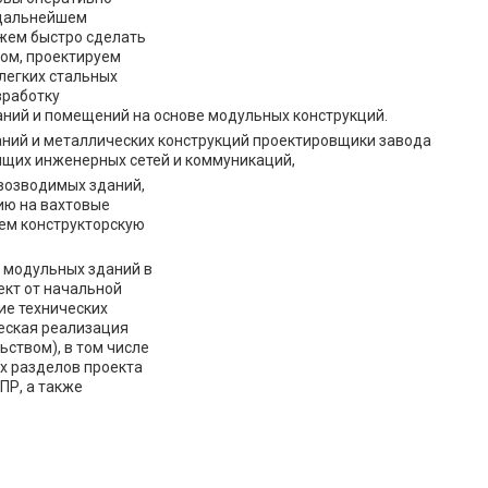
 дальнейшем
жем быстро сделать
ом, проектируем
легких стальных
зработку
ний и помещений на основе модульных конструкций.
ний и металлических конструкций проектировщики завода
ящих инженерных сетей и коммуникаций,
возводимых зданий,
ию на вахтовые
ем конструкторскую
 модульных зданий в
ект от начальной
ие технических
ческая реализация
ьством), в том числе
х разделов проекта
ПР, а также