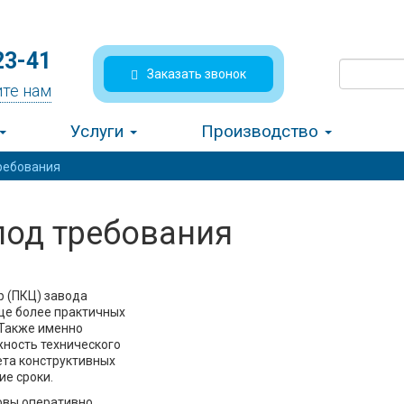
23-41
Заказать звонок
те нам
Услуги
Производство
ребования
под требования
р (ПКЦ) завода
ще более практичных
 Также именно
ность технического
ета конструктивных
ие сроки.
овы оперативно