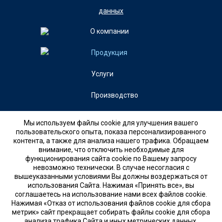
данных
О компании
Продукция
Услуги
Производство
Контакты
Мы используем файлы cookie для улучшения вашего
пользовательского опыта, показа персонализированного
контента, а также для анализа нашего трафика. Обращаем
+7 (846)
внимание, что отключить необходимые для
8 (800) 700-23-41
функционирования сайта cookie по Вашему запросу
невозможно технически. В случае несогласия с
вышеуказанными условиями Вы должны воздержаться от
использования Сайта. Нажимая «Принять все», вы
Заказать звонок
соглашаетесь на использование нами всех файлов cookie.
Нажимая «Отказ от использования файлов cookie для сбора
метрик» сайт прекращает собирать файлы cookie для сбора
анализа трафика Сайта и иных метрических данных.
ООО «Арктик-Модуль» © 2015-2017