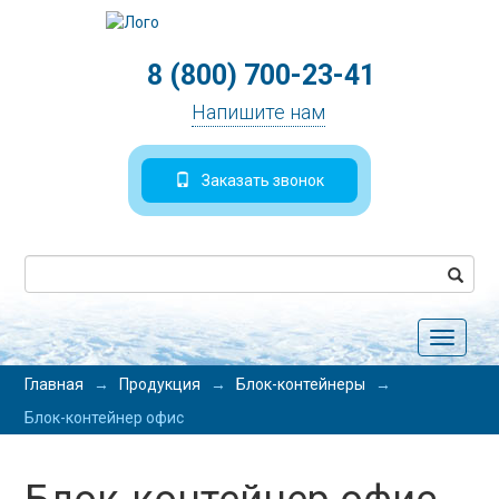
8 (800) 700-23-41
Напишите нам
Заказать звонок
Toggle
navigat
Главная
→
Продукция
→
Блок-контейнеры
→
Блок-контейнер офис