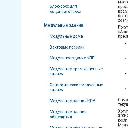
мног
Блок-бокс для
пред
врем
водоподготовки
быто
хозя
Модульные здания
Поку
«Ар
преи
Модульные дома
Вахтовые поселки
Модульное здание КПП
Модульные промышленные
здания
Сантехнические модульные
здания
Само
Модульные здания КРУ
теку
Хоти
Модульные здания
300-
общежития
комп
Моду
Модульные офисные здания