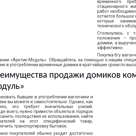
временного пре
стационарного жи
работ необходимос
остается большое 
которые заним
технического обсл
Столкнулись с 
положения – пр
домики, а выруче
эффективно.
Покупка б/у вагон
ании «Арктик-Модуль». Обращайтесь за помощью к нашим специ
ие в употреблении временные домики в кратчайшие сроки по высо
еимущества продажи домиков ком
дуль»
изовать бывшие в употреблении вагончики и
вки вы можете и самостоятельно. Однако, как
ило, это требует значительных усилий.
де всего, нужно привести объекты в порядок
транить последствия их использования, найти
пателей на этот специфический товар,
печить транспортировку бытовок.
оиск покупателей обычно уходит достаточно