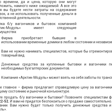
о времени, да и цена, которую они могут
ложить, намного ниже ожидаемой. А все это
я вы будете нести затраты на содержание
вок, а не использовать полученные деньги в
йственной деятельности.
пка б/у вагончиков и бытовок компанией
ктик-Модуль» имеет следующие
мущества:
Фирма приобретает бывшие в
использовании временные домики в любом состоянии и независим
Вам не нужно нанимать специалистов, которые бы отремонтиро
товарный вид.
Денежные средства за купленные бытовки и вагончики пе
необходимых бухгалтерских документов.
Компания «Арктик-Модуль» может взять на себя заботы по транс
е главное – фирма предлагает справедливую цену за вагончики 
щему состоянию и рыночной конъюнктуре.
те продать б/у вагончики и бытовки? Позвоните специалистам
22-52.
И вам не придется беспокоиться о продаже самостоятельно
ании. Вам нужно будет только получить денежные средства и
ль».