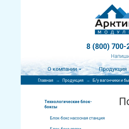
8 (800) 700-
Напиши
О компании
Продукция
Главная
→
Продукция
→
Б/у вагончики и б
П
Технологические блок-
боксы
Блок-бокс насосная станция