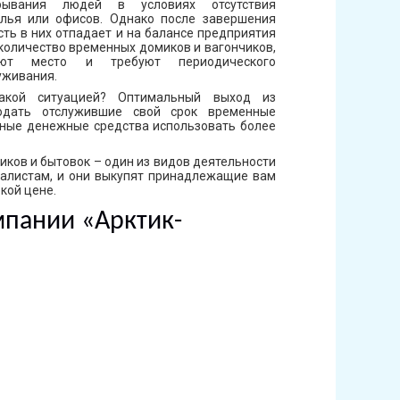
бывания людей в условиях отсутствия
лья или офисов. Однако после завершения
ть в них отпадает и на балансе предприятия
количество временных домиков и вагончиков,
ают место и требуют периодического
уживания.
такой ситуацией? Оптимальный выход из
одать отслужившие свой срок временные
нные денежные средства использовать более
чиков и бытовок – один из видов деятельности
алистам, и они выкупят принадлежащие вам
кой цене.
пании «Арктик-