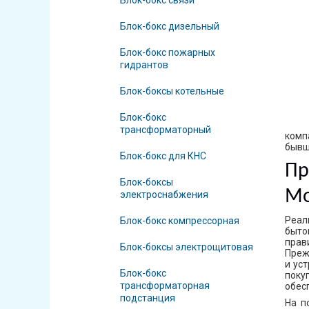
Блок-бокс связи
Блок-бокс дизельный
Блок-бокс пожарных
гидрантов
Блок-боксы котельные
Блок-бокс
трансформаторный
комп
бывш
Блок-бокс для КНС
Пр
Блок-боксы
Мо
электроснабжения
Реал
Блок-бокс компрессорная
быто
прав
Блок-боксы электрощитовая
Преж
и ус
Блок-бокс
поку
трансформаторная
обес
подстанция
На п